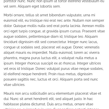
porttitor nunc. Nunc non ipsum ut tortor eleifend vestibulum eu
vel sem. Aliquam eget lobortis sem.
Morbi ornare, tellus sit amet bibendum vulputate, urna mi
euismod elit, eu tristique nisi erat nec ante. Nullam non semper
dolor. Quisque mollis nulla sed erat porta lacinia. Aenean mollis
orci eget turpis congue, at gravida ipsum cursus. Praesent vitae
augue sodales, pellentesque diam id, tristique leo. Aliquam
tincidunt dignissim elit sed consectetur. Integer nunc lacus,
congue ut sodales sed, placerat vel augue. Donec venenatis
aliquet mauris eu imperdiet. Nulla euismod, lorem ac viverra
pharetra, magna purus luctus elit, a volutpat nulla metus a
ipsum. Integer rhoncus suscipit ex at rhoncus. Integer ultrices
vel eros id tristique. Donec volutpat purus vitae neque sodales,
id eleifend neque hendrerit. Proin risus metus, dignissim
posuere sagittis nec, luctus et orci. Aliquam porta sed nunc
vitae ultricies.
Mauris non arcu sollicitudin arcu elementum placerat vitae et
dui. Nunc sit amet hendrerit elit, sed aliquet justo. In hac
habitasse platea dictumst. Duis arcu metus, ornare vitae