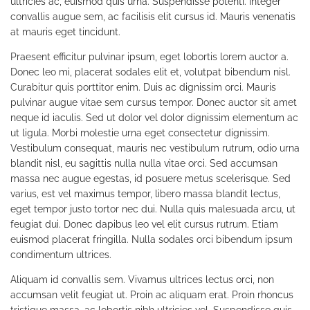
ultricies ac, euismod quis urna. Suspendisse potenti. Integer
convallis augue sem, ac facilisis elit cursus id. Mauris venenatis
at mauris eget tincidunt.
Praesent efficitur pulvinar ipsum, eget lobortis lorem auctor a.
Donec leo mi, placerat sodales elit et, volutpat bibendum nisl.
Curabitur quis porttitor enim. Duis ac dignissim orci. Mauris
pulvinar augue vitae sem cursus tempor. Donec auctor sit amet
neque id iaculis. Sed ut dolor vel dolor dignissim elementum ac
ut ligula. Morbi molestie urna eget consectetur dignissim.
Vestibulum consequat, mauris nec vestibulum rutrum, odio urna
blandit nisl, eu sagittis nulla nulla vitae orci. Sed accumsan
massa nec augue egestas, id posuere metus scelerisque. Sed
varius, est vel maximus tempor, libero massa blandit lectus,
eget tempor justo tortor nec dui. Nulla quis malesuada arcu, ut
feugiat dui. Donec dapibus leo vel elit cursus rutrum. Etiam
euismod placerat fringilla. Nulla sodales orci bibendum ipsum
condimentum ultrices.
Aliquam id convallis sem. Vivamus ultrices lectus orci, non
accumsan velit feugiat ut. Proin ac aliquam erat. Proin rhoncus