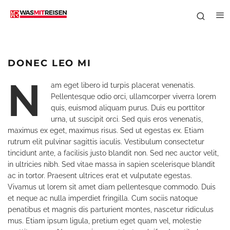
Optional credit line
DONEC LEO MI
N
am eget libero id turpis placerat venenatis.
Pellentesque odio orci, ullamcorper viverra lorem
quis, euismod aliquam purus. Duis eu porttitor
urna, ut suscipit orci. Sed quis eros venenatis,
maximus ex eget, maximus risus. Sed ut egestas ex. Etiam
rutrum elit pulvinar sagittis iaculis. Vestibulum consectetur
tincidunt ante, a facilisis justo blandit non. Sed nec auctor velit,
in ultricies nibh. Sed vitae massa in sapien scelerisque blandit
ac in tortor. Praesent ultrices erat et vulputate egestas.
Vivamus ut lorem sit amet diam pellentesque commodo. Duis
et neque ac nulla imperdiet fringilla. Cum sociis natoque
penatibus et magnis dis parturient montes, nascetur ridiculus
mus. Etiam ipsum ligula, pretium eget quam vel, molestie