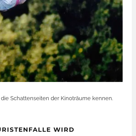
ROBINSON IN KHAO LAK
Clubleben und Abenteuer in Thailand
uch die Schattenseiten der Kinoträume kennen.
KANAREN – SLOW CRUISING
RISTENFALLE WIRD
Entschleunigt unterwegs mit der Vasco da