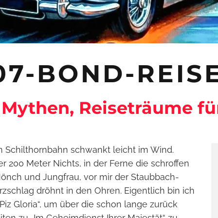
007-BOND-REIS
 Mythen, Reiseträume fü
n Schilthornbahn schwankt leicht im Wind.
er 200 Meter Nichts, in der Ferne die schroffen
Mönch und Jungfrau, vor mir der Staubbach-
rzschlag dröhnt in den Ohren. Eigentlich bin ich
Piz Gloria“, um über die schon lange zurück
ten zu „Im Geheimdienst Ihrer Majestät“ zu