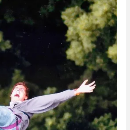
DIE SEELE EINES LANDES
PASST IN KEINEN
REISEFÜHRER
Warum ich mich freue, dass Uwe Krist heute
Romane schreibt