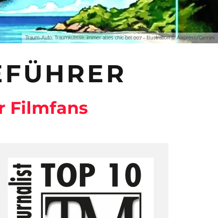
Traum-Auto, Traumkulisse, immer alles chic bei 007 - Illustration © Aixpress/Gemini
EFÜHRER
r Filmfans