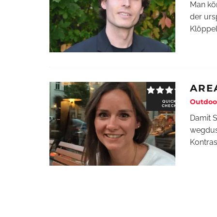
Man kön
der urs
Klöppel
ARE
Outdoor
QUICK
CHECK
Damit S
wegduse
Kontra