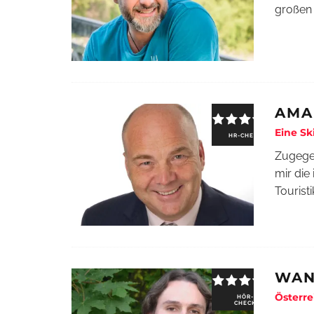
großen 
AMA
Eine Sk
HR-CHECK
Zugegeb
mir die
Touris
WAN
Österre
HÖR-
CHECK