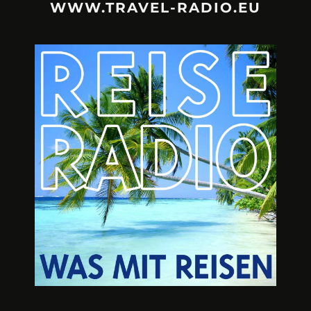
WWW.TRAVEL-RADIO.EU
URLAUBSFRUST – IST REISEN
A3M – DI
KAPUTT?
Mit Krisen-Frühw
Philipp Laage „Travel is broken“ - Wege aus der
Urlaubsfalle