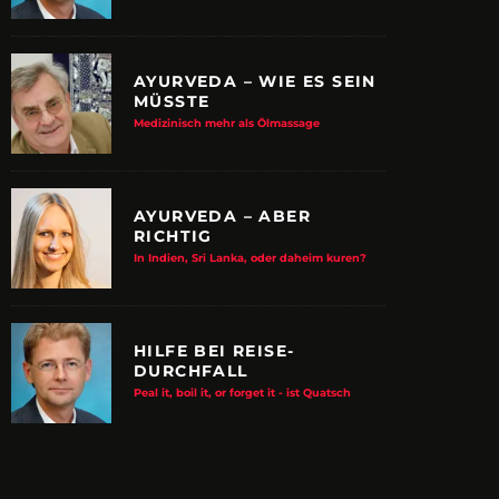
AYURVEDA – WIE ES SEIN
MÜSSTE
Medizinisch mehr als Ölmassage
AYURVEDA – ABER
RICHTIG
In Indien, Sri Lanka, oder daheim kuren?
HILFE BEI REISE-
DURCHFALL
E ALBTRAUM-MACHER
ZUPANCIC TROTZT 
Peal it, boil it, or forget it - ist Quatsch
KULTUR
arn-System werden Reisen sicherer
VDRJ ehrt Print-Pionier mit 