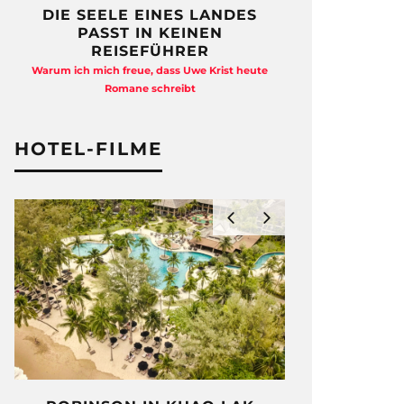
DIE SEELE EINES LANDES
FREIHEI
PASST IN KEINEN
QUAD
REISEFÜHRER
Anja Kocherscheid
Warum ich mich freue, dass Uwe Krist heute
Ausst
Romane schreibt
HOTEL-FILME