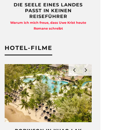
DIE SEELE EINES LANDES
FREIHEI
PASST IN KEINEN
QUAD
REISEFÜHRER
Anja Kocherscheid
Warum ich mich freue, dass Uwe Krist heute
Ausst
Romane schreibt
HOTEL-FILME