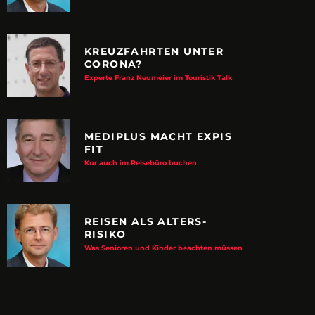
KREUZFAHRTEN UNTER
CORONA?
Experte Franz Neumeier im Touristik Talk
MEDIPLUS MACHT EXPIS
FIT
Kur auch im Reisebüro buchen
REISEN ALS ALTERS-
RISIKO
E ALBTRAUM-MACHER
ZUPANCIC TROTZT 
Was Senioren und Kinder beachten müssen
KULTUR
arn-System werden Reisen sicherer
VDRJ ehrt Print-Pionier mit 