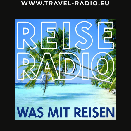
WWW.TRAVEL-RADIO.EU
URLAUBSFRUST – IST REISEN
A3M – DI
KAPUTT?
Mit Krisen-Frühw
Philipp Laage „Travel is broken“ - Wege aus der
Urlaubsfalle