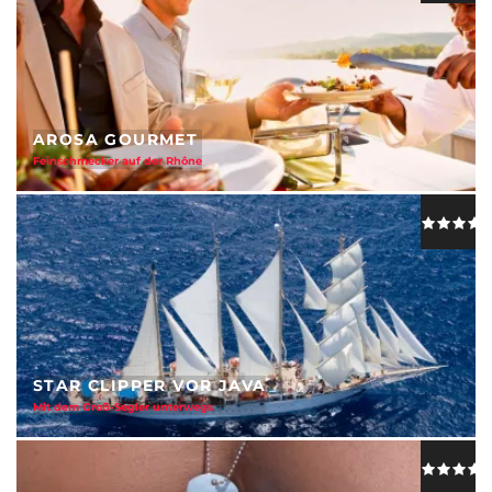
AROSA GOURMET
Feinschmecker auf der Rhône
STAR CLIPPER VOR JAVA
Mit dem Groß-Segler unterwegs