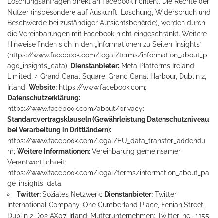
Löschungsanfragen direkt an Facebook richten). Die Rechte der
Nutzer (insbesondere auf Auskunft, Löschung, Widerspruch und
Beschwerde bei zuständiger Aufsichtsbehörde), werden durch
die Vereinbarungen mit Facebook nicht eingeschränkt. Weitere
Hinweise finden sich in den „Informationen zu Seiten-Insights“
(
https://www.facebook.com/legal/terms/information_about_p
age_insights_data
);
Dienstanbieter:
Meta Platforms Ireland
Limited, 4 Grand Canal Square, Grand Canal Harbour, Dublin 2,
Irland;
Website:
https://www.facebook.com
;
Datenschutzerklärung:
https://www.facebook.com/about/privacy
;
Standardvertragsklauseln (Gewährleistung Datenschutzniveau
bei Verarbeitung in Drittländern):
https://www.facebook.com/legal/EU_data_transfer_addendu
m
;
Weitere Informationen:
Vereinbarung gemeinsamer
Verantwortlichkeit:
https://www.facebook.com/legal/terms/information_about_pa
ge_insights_data
.
Twitter:
Soziales Netzwerk;
Dienstanbieter:
Twitter
International Company, One Cumberland Place, Fenian Street,
Dublin 2 D02 AX07, Irland, Mutterunternehmen: Twitter Inc., 1355