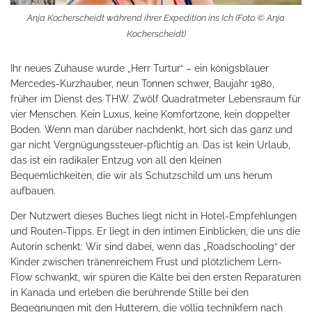
Anja Kocherscheidt während ihrer Expedition ins Ich (Foto © Anja
Kocherscheidt)
Ihr neues Zuhause wurde „Herr Turtur“ – ein königsblauer
Mercedes-Kurzhauber, neun Tonnen schwer, Baujahr 1980,
früher im Dienst des THW. Zwölf Quadratmeter Lebensraum für
vier Menschen. Kein Luxus, keine Komfortzone, kein doppelter
Boden. Wenn man darüber nachdenkt, hört sich das ganz und
gar nicht Vergnügungssteuer-pflichtig an. Das ist kein Urlaub,
das ist ein radikaler Entzug von all den kleinen
Bequemlichkeiten, die wir als Schutzschild um uns herum
aufbauen.
Der Nutzwert dieses Buches liegt nicht in Hotel-Empfehlungen
und Routen-Tipps. Er liegt in den intimen Einblicken, die uns die
Autorin schenkt: Wir sind dabei, wenn das „Roadschooling“ der
Kinder zwischen tränenreichem Frust und plötzlichem Lern-
Flow schwankt, wir spüren die Kälte bei den ersten Reparaturen
in Kanada und erleben die berührende Stille bei den
Begegnungen mit den Hutterern, die völlig technikfern nach