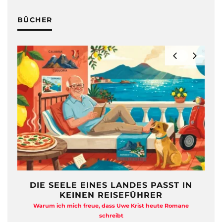
BÜCHER
ASST IN
FREIHEIT AUF ZWÖLF
R
QUADRATMETERN
eute Romane
Anja Kocherscheidts „Lasterleben“ ist kein Aussteiger-
Kitsch