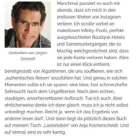
Manchmal passiert es auch mir
abends, dass ich mich in den
endlosen Weiten von Instagram
verliere. Ich scrolle vorbei an
makellosen Infinity-Pools, perfekt
ausgeleuchteten Boutique-Hotels
und Sonnenuntergängen, die so
kitschig weichgezeichnet sind, dass
Gedanken von Jürgen
sie jede Kante verloren haben. Alles
Drensek
ist nur einen Klick entfernt,
bereitgestellt von Algorithmen, die uns soufflieren, wie sich
„authentisches Reisen“ anzufühlen hat. Und genau in solchen
Momenten sollte ich sie spüren: eine leise, fast schmerzhafte
Sehnsucht nach dem Ungefilterten. Nach dem echten,
staubigen, unvorhersehbaren Aufbruch. Tue ich auch. Aber
ehrlicherweise denke ich dann gleich: muss ich ja nicht selbst
unbedingt machen. Reicht ja, wenn ich das Ergebnis von
anderen lesen darf… Und dann liegt da plötzlich dieses Buch
auf meinem Tisch: „Lasterleben“ von Anja Kocherscheidt. Und
auf einmal wird es sehr kantig.