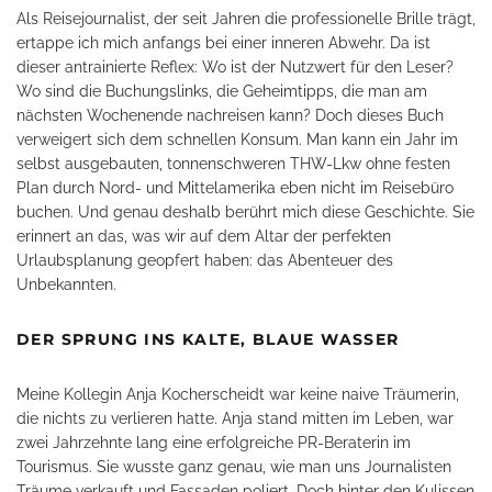
Als Reisejournalist, der seit Jahren die professionelle Brille trägt,
ertappe ich mich anfangs bei einer inneren Abwehr. Da ist
dieser antrainierte Reflex: Wo ist der Nutzwert für den Leser?
Wo sind die Buchungslinks, die Geheimtipps, die man am
nächsten Wochenende nachreisen kann? Doch dieses Buch
verweigert sich dem schnellen Konsum. Man kann ein Jahr im
selbst ausgebauten, tonnenschweren THW-Lkw ohne festen
Plan durch Nord- und Mittelamerika eben nicht im Reisebüro
buchen. Und genau deshalb berührt mich diese Geschichte. Sie
erinnert an das, was wir auf dem Altar der perfekten
Urlaubsplanung geopfert haben: das Abenteuer des
Unbekannten.
DER SPRUNG INS KALTE, BLAUE WASSER
Meine Kollegin Anja Kocherscheidt war keine naive Träumerin,
die nichts zu verlieren hatte. Anja stand mitten im Leben, war
zwei Jahrzehnte lang eine erfolgreiche PR-Beraterin im
Tourismus. Sie wusste ganz genau, wie man uns Journalisten
Träume verkauft und Fassaden poliert. Doch hinter den Kulissen