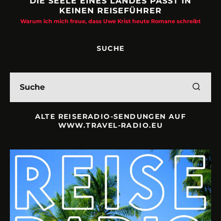
S PASST IN
URLAUBSFRUST – IST REISEN 
HRER
Philipp Laage „Travel is broken“ - Wege aus der
ute Romane schreibt
SUCHE
ALTE REISERADIO-SENDUNGEN AUF
WWW.TRAVEL-RADIO.EU