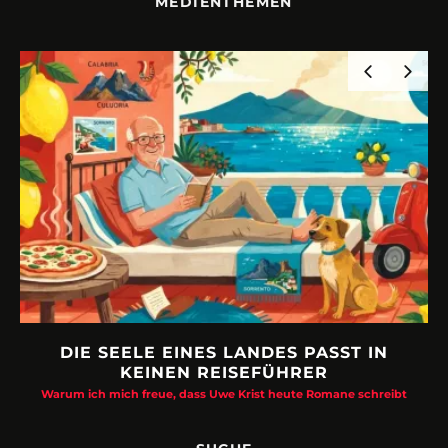
MEDIENTHEMEN
ELE EINES LANDES PASST IN
URLAUBSFRUS
KEINEN REISEFÜHRER
Philipp Laage „Trav
h freue, dass Uwe Krist heute Romane schreibt
SUCHE