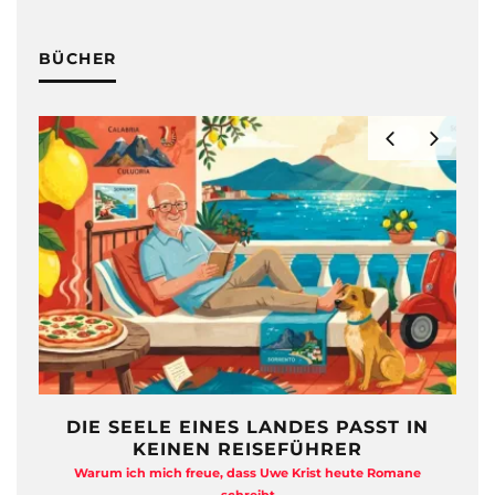
BÜCHER
SST IN
FREIHEIT AUF ZWÖLF
R
QUADRATMETERN
te Romane
Anja Kocherscheidts „Lasterleben“ ist kein Aussteiger-
Kitsch