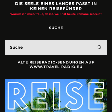
PASST IN
URLAUBSFRUST – IST REISEN K
ER
Philipp Laage „Travel is broken“ - Wege aus der Ur
e Romane schreibt
SUCHE
ALTE REISERADIO-SENDUNGEN AUF
WWW.TRAVEL-RADIO.EU