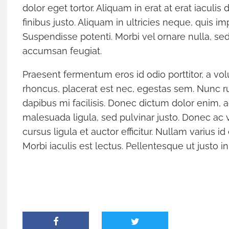
dolor eget tortor. Aliquam in erat at erat iaculis
HAYMAN ISLAND –
LA MAMOUNIA
finibus justo. Aliquam in ultricies neque, quis i
QUEENSLAND
Hotel-Traum mit 
Suspendisse potenti. Morbi vel ornare nulla, sed ef
Beton-Beauty am Barrier Reef
accumsan feugiat.
Praesent fermentum eros id odio porttitor, a vo
rhoncus, placerat est nec, egestas sem. Nunc r
dapibus mi facilisis. Donec dictum dolor enim, a
malesuada ligula, sed pulvinar justo. Donec ac 
cursus ligula et auctor efficitur. Nullam varius 
Morbi iaculis est lectus. Pellentesque ut justo in e
ZDF TRAUMSCHIFF HAUTNAH
COSTA SMERA
Eine Backstage-Reportage von den
La dolce vi