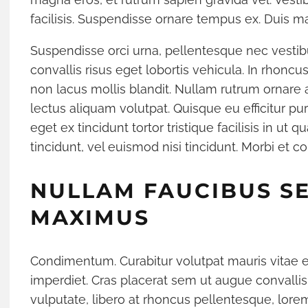
facilisis. Suspendisse ornare tempus ex. Duis ma
FREIHEIT AUF ZWÖLF
LOHS’ 00
QUADRATMETERN
REISEF
Suspendisse orci urna, pellentesque nec vesti
Anja Kocherscheidts „Lasterleben“ ist kein
Drehorte, Mythen, Reis
convallis risus eget lobortis vehicula. In rhonc
Aussteiger-Kitsch
non lacus mollis blandit. Nullam rutrum ornare an
lectus aliquam volutpat. Quisque eu efficitur pu
eget ex tincidunt tortor tristique facilisis in ut
tincidunt, vel euismod nisi tincidunt. Morbi et c
NULLAM FAUCIBUS S
MAXIMUS
Condimentum. Curabitur volutpat mauris vitae 
imperdiet. Cras placerat sem ut augue convalli
vulputate, libero at rhoncus pellentesque, lorem 