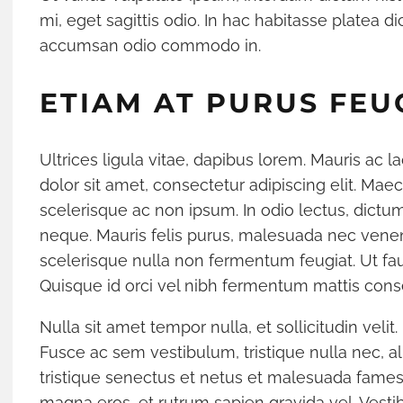
mi, eget sagittis odio. In hac habitasse platea 
accumsan odio commodo in.
ETIAM AT PURUS FEU
Ultrices ligula vitae, dapibus lorem. Mauris ac l
dolor sit amet, consectetur adipiscing elit. Mae
scelerisque ac non ipsum. In odio lectus, dict
neque. Mauris felis purus, malesuada nec venena
scelerisque nulla non fermentum feugiat. Ut fa
Quisque id orci vel nibh fermentum mattis cons
Nulla sit amet tempor nulla, et sollicitudin velit. 
Fusce ac sem vestibulum, tristique nulla nec, a
tristique senectus et netus et malesuada fames 
magna eros, et rutrum sapien gravida vel. Ves