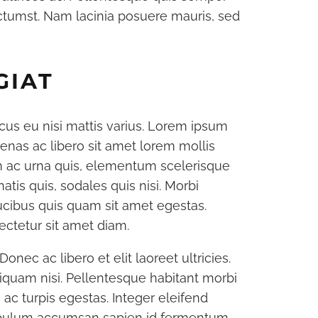
dictumst. Nam lacinia posuere mauris, sed
GIAT
acus eu nisi mattis varius. Lorem ipsum
cenas ac libero sit amet lorem mollis
um ac urna quis, elementum scelerisque
tis quis, sodales quis nisi. Morbi
ucibus quis quam sit amet egestas.
ectetur sit amet diam.
Donec ac libero et elit laoreet ultricies.
liquam nisi. Pellentesque habitant morbi
ac turpis egestas. Integer eleifend
tibulum accumsan sapien id fermentum