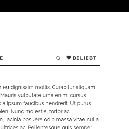
E
BELIEBT
TITOR
m eu dignissim mollis. Curabitur aliquam
t. Mauris vulputate urna enim, cursus
 a ipsum faucibus hendrerit. Ut purus
pien. Nunc molestie, tortor ac
n, lacinia posuere odio massa vitae nulla.
 ultrices ac. Pellentesque quis semper