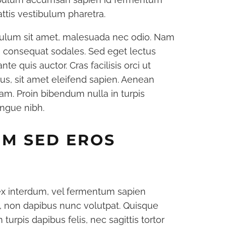
ttis vestibulum pharetra.
7-BOND-
KREUZFAHRT-BUCH MIT BISS
ÜHRER
Christofer Knaak blickt hinter die Bordkulissen
bulum sit amet, malesuada nec odio. Nam
eträume für Filmfans
us consequat sodales. Sed eget lectus
te quis auctor. Cras facilisis orci ut
rus, sit amet eleifend sapien. Aenean
 quam. Proin bibendum nulla in turpis
ongue nibh.
EM SED EROS
ex interdum, vel fermentum sapien
s, non dapibus nunc volutpat. Quisque
turpis dapibus felis, nec sagittis tortor