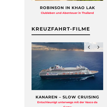
ROBINSON IN KHAO LAK
Clubleben und Abenteuer in Thailand
KREUZFAHRT-FILME
KANAREN – SLOW CRUISING
Entschleunigt unterwegs mit der Vasco da