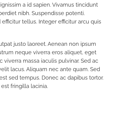
 dignissim a id sapien. Vivamus tincidunt
 MARRAKESCH
ROBINSON CLUB DAIDALOS
mperdiet nibh. Suspendisse potenti.
Paradies-Garten
Wassersport und mehr auf Kos
ficitur tellus. Integer efficitur arcu quis
lutpat justo laoreet. Aenean non ipsum
utrum neque viverra eros aliquet, eget
c viverra massa iaculis pulvinar. Sed ac
velit lacus. Aliquam nec ante quam. Sed
id est sed tempus. Donec ac dapibus tortor.
st fringilla lacinia.
LDA CRUISE
ZUM ENDE DER WELT
ta auf See
Mit Hurtigruten am Nordkap