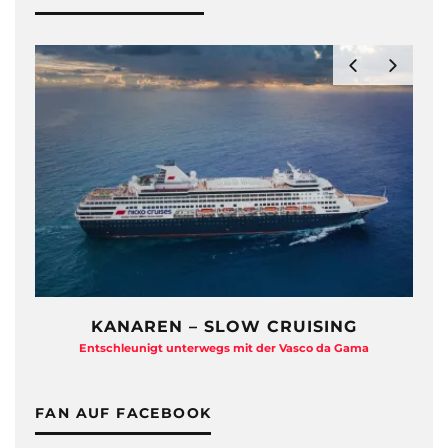
KANAREN – SLOW CRUISING
ZDF T
Entschleunigt unterwegs mit der Vasco da Gama
Eine Backs
FAN AUF FACEBOOK