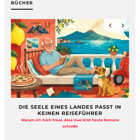
BÜCHER
INES LANDES PASST IN
FREIHEIT AU
N REISEFÜHRER
QUADRATM
eue, dass Uwe Krist heute Romane
Anja Kocherscheidts „Lasterlebe
schreibt
Kitsch