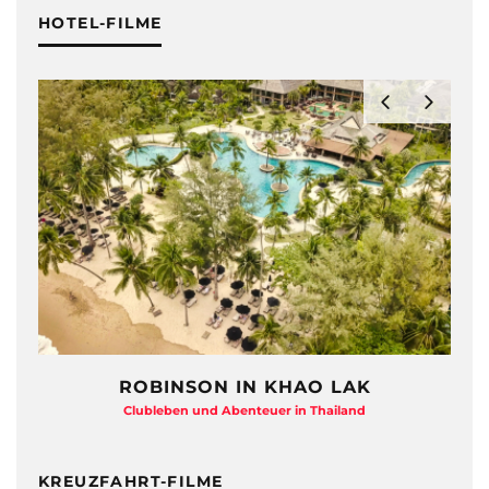
HOTEL-FILME
ROBINSON IN KHAO LAK
HAYMAN IS
Clubleben und Abenteuer in Thailand
Beton-B
KREUZFAHRT-FILME