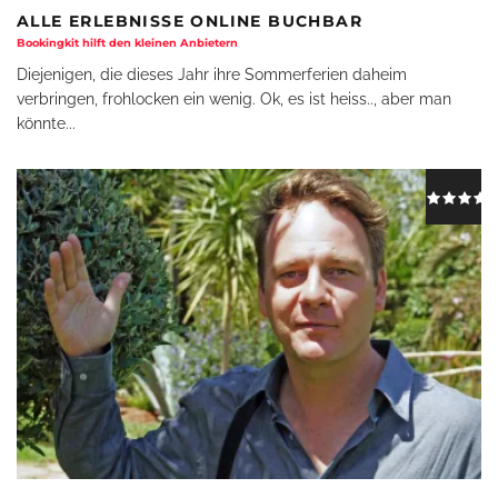
ALLE ERLEBNISSE ONLINE BUCHBAR
Bookingkit hilft den kleinen Anbietern
Diejenigen, die dieses Jahr ihre Sommerferien daheim
verbringen, frohlocken ein wenig. Ok, es ist heiss.., aber man
könnte
...