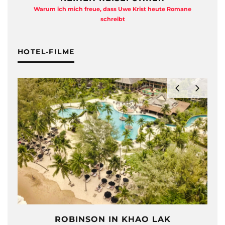
Warum ich mich freue, dass Uwe Krist heute Romane
A
schreibt
HOTEL-FILME
ROBINSON IN KHAO LAK