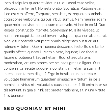
loco discipulos quaerere videtur, ut, qui asoti esse velint,
philosophi ante fiant. Honesta oratio, Socratica, Platonis etiam.
Hoc est vim afferre, Torquate, sensibus, extorquere ex animis
cognitiones verborum, quibus inbuti sumus. Nam memini etiam
quae nolo, oblivisci non possum quae volo. At hoc in eo M. Duo
Reges: constructio interrete. Scaevolam M. Is ita vivebat, ut
nulla tam exquisita posset inveniri voluptas, qua non abundaret.
Non igitur potestis voluptate omnia dirigentes aut tueri aut
retinere virtutem. Quem Tiberina descensio festo illo die tanto
gaudio affecit, quanto L. Memini vero, inquam; Hoc foedus
facere si potuerunt, faciant etiam illud, ut aequitatem,
modestiam, virtutes omnes per se ipsas gratis diligant. Quis
contra in illa aetate pudorem, constantiam, etiamsi sua nihil
intersit, non tamen diligat? Ergo in bestiis erunt secreta e
voluptate humanarum quaedam simulacra virtutum, in ipsis
hominibus virtus nisi voluptatis causa nulla erit? Illi enim inter se
dissentiunt. In qua si nihil est praeter rationem, sit in una virtute
finis bonorum;
SED QUONIAM ET MIHI