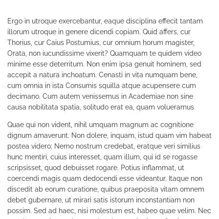
Ergo in utroque exercebantur, eaque disciplina effecit tantam
illorum utroque in genere dicendi copiam. Quid affers, cur
Thorius, cur Caius Postumius, cur omnium horum magister,
Orata, non iucundissime vixerit? Quamquam te quidem video
minime esse deterritum. Non enim ipsa genuit hominem, sed
accepit a natura inchoatum. Cenasti in vita numquam bene,
cum omnia in ista Consumis squilla atque acupensere cum
decimano. Cum autem venissemus in Academiae non sine
causa nobilitata spatia, solitudo erat ea, quam volueramus.
Quae qui non vident, nihil umquam magnum ac cognitione
dignum amaverunt. Non dolere, inquam, istud quam vim habeat
postea videro; Nemo nostrum credebat, eratque veri similius
hunc mentiri, cuius interesset, quam illum, qui id se rogasse
scripsisset, quod debuisset rogare. Potius inflammat, ut
coercendi magis quam dedocendi esse videantur. Itaque non
discedit ab eorum curatione, quibus praeposita vitam omnem
debet gubernare, ut mirari satis istorum inconstantiam non
possim. Sed ad haec, nisi molestum est, habeo quae velim. Nec