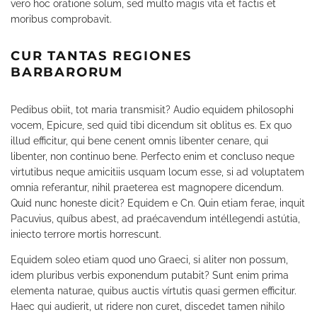
vero hoc oratione solum, sed multo magis vita et factis et
moribus comprobavit.
CUR TANTAS REGIONES
BARBARORUM
Pedibus obiit, tot maria transmisit? Audio equidem philosophi
vocem, Epicure, sed quid tibi dicendum sit oblitus es. Ex quo
illud efficitur, qui bene cenent omnis libenter cenare, qui
libenter, non continuo bene. Perfecto enim et concluso neque
virtutibus neque amicitiis usquam locum esse, si ad voluptatem
omnia referantur, nihil praeterea est magnopere dicendum.
Quid nunc honeste dicit? Equidem e Cn. Quin etiam ferae, inquit
Pacuvius, quíbus abest, ad praécavendum intéllegendi astútia,
iniecto terrore mortis horrescunt.
Equidem soleo etiam quod uno Graeci, si aliter non possum,
idem pluribus verbis exponendum putabit? Sunt enim prima
elementa naturae, quibus auctis vírtutis quasi germen efficitur.
Haec qui audierit, ut ridere non curet, discedet tamen nihilo