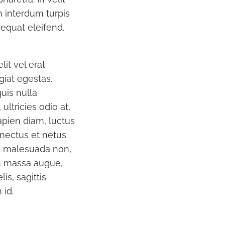
n interdum turpis
equat eleifend.
it vel erat
giat egestas.
uis nulla
ultricies odio at,
pien diam, luctus
enectus et netus
e malesuada non,
lum massa augue,
is, sagittis
 id.