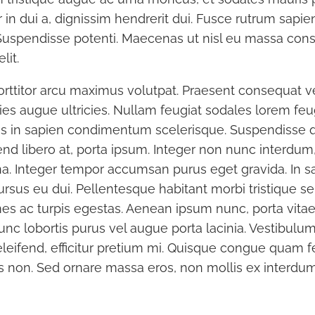
in dui a, dignissim hendrerit dui. Fusce rutrum sapie
 Suspendisse potenti. Maecenas ut nisl eu massa cons
lit.
orttitor arcu maximus volutpat. Praesent consequat vel
icies augue ultricies. Nullam feugiat sodales lorem feu
is in sapien condimentum scelerisque. Suspendisse q
end libero at, porta ipsum. Integer non nunc interdum, 
 Integer tempor accumsan purus eget gravida. In sa
cursus eu dui. Pellentesque habitant morbi tristique s
es ac turpis egestas. Aenean ipsum nunc, porta vita
 Nunc lobortis purus vel augue porta lacinia. Vestibu
eleifend, efficitur pretium mi. Quisque congue quam fel
us non. Sed ornare massa eros, non mollis ex interdum