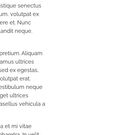
ristique senectus
um, volutpat ex
uere et. Nunc
blandit neque.
 pretium. Aliquam
vamus ultrices
sed ex egestas,
olutpat erat.
 Vestibulum neque
eget ultrices
asellus vehicula a
a et mi vitae
aretra. In velit