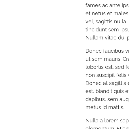
fames ac ante ips
et netus et males
vel, sagittis null
tincidunt sem ipsum
Nullam vitae dui p
Donec faucibus vi
ut sem mauris. Cra
lobortis est, sed
non suscipit felis
Donec at sagittis
est, blandit quis e
dapibus, sem augu
metus id mattis.
Nulla a lorem sap
elementum. Etiam 