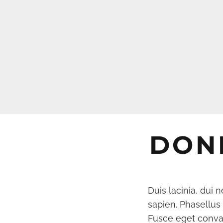
DON
Duis lacinia, dui n
sapien. Phasellus h
Fusce eget conval