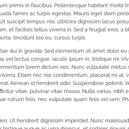
um primis in faucibus. Pellentesque habitant morbi t
uada fames ac turpis egestas. Mauris eget diam preti
a. Ut suscipit tempus nisi, ultricies dignissim lacus pos
, et facilisis tellus viverra in. Sed a feugiat eros, a 
orta, tincidunt leo eu, cursus turpis.
tae dui in gravida. Sed elementum sit amet dolor eu
s vel lectus congue, iaculis ipsum in, tristique mi. Vi
 fermentum lorem dictum nec. Nunc vulputate metus 
 viverra. Etiam nec nisi condimentum, placerat mi at, v
 erat. Aenean id hendrerit odio. Suspendisse potenti.
fficitur vitae, pulvinar vitae massa. Nulla varius, nibh 
e rutrum felis, nec vulputate quam felis vel sem. Ph
ien. Ut hendrerit dignissim imperdiet. Nunc malesuad
tristique augue ac urna rhoncus, et sodales mauris ph