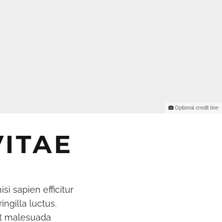
Optional credit line
ITAE
si sapien efficitur
ingilla luctus.
 et malesuada