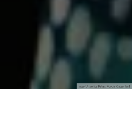
Inge Unzeitig, Palais Porcia Klagenfurt
Zwangsweise gehöre ich in meinem
Beruf ja zu den Menschen, die
vergleichbar sehr oft in Hotels
übernachten. Das bringt das viele
Reisen halt so mit sich. Aber ich muss