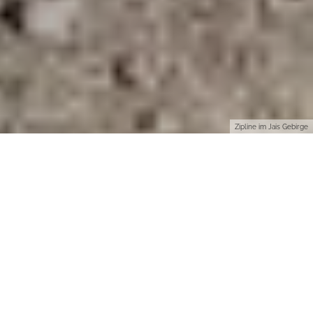
Zipline im Jais Gebirge
Wenn man seinen letzten Urlaubsort erwähnt und von Ras Al
Khaimah spricht, dann ist die Chance groß, dass man eher
erstaunte, fragende Blicke erntet. Nun ist das kleine Emirat
sicher nicht der Nabel der touristischen Welt – obwohl mit über
70.000 Besuchern die Deutschen den größten Auslandsmarkt
repräsentieren – aber eine sehr schöne Ergänzung in der
Ferien-Palette der Vereinigten Arabischen Emirate.
Denn nach Dubai fliegt man auch, wenn man nach Ras Al
Khaimah will. Vom Internationalen Airport sind es ungefähr 60
Minuten. Es gibt sogar einen öffentlichen Shuttle-Bus für