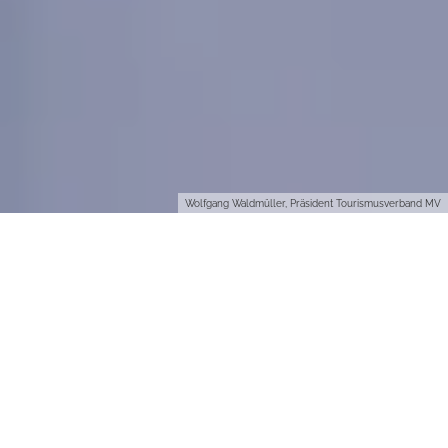
Wolfgang Waldmüller, Präsident Tourismusverband MV
Die weltgrößte Tourismus-Messe ITB
hat traditionell immer einen Partner.
Ein Urlaubsziel, das – für eine nicht
unerhebliche Summe – besonders
gepampert wird mit Hinweisen in
allen offiziellen Publikationen, auf
vielen Werbetafeln und
Hinweisschildern und durch die
Gestaltung des Eröffnungs-Abends. Auf dass es nicht untergeht