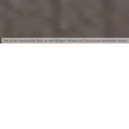
Das ist der symbolische Stein, an dem Belgien, Holland und Deutschland aneinander stoßen
Weiter westlich geht es nicht mehr in Deutschland. Die
Stadtgrenze von Aachen ist gleichzeitig Landesgrenze zu den
Niederlanden und Belgien. Gelebte Euregio nennen die
Aachener das, sich im Dreiländereck frei in verschiedenen
Kulturkreisen zu bewegen. Mit dem Internationalen Karlspreis
verleiht man in der alten Kaiserstadt deshalb seit Jahrzehnten
die bedeutendste europäische Auszeichnung an Menschen, die
sich das Überwinden der Grenzen zur Lebensaufgabe gemacht
haben. Verliehen wird der Preis immer zu Christi Himmelfahrt
im Mai.
Nur wenige Kilometer von Aachen entfernt nach der Grenze