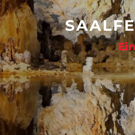
SAALFE
Ei