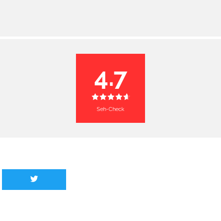
4.7
Seh-Check