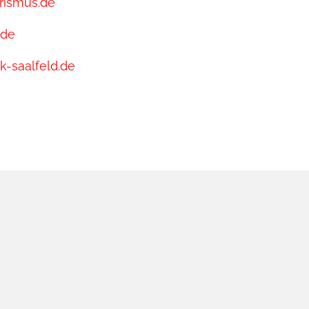
rismus.de
.de
-saalfeld.de