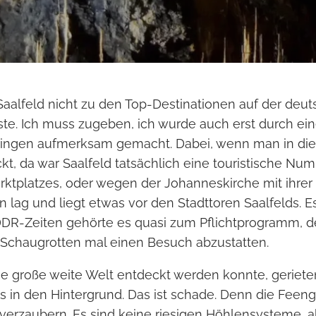
 Saalfeld nicht zu den Top-Destinationen auf der deu
iste. Ich muss zugeben, ich wurde auch erst durch ei
ringen aufmerksam gemacht. Dabei, wenn man in die 
t, da war Saalfeld tatsächlich eine touristische Nu
ktplatzes, oder wegen der Johanneskirche mit ihrer 
on lag und liegt etwas vor den Stadttoren Saalfelds. E
DDR-Zeiten gehörte es quasi zum Pflichtprogramm, 
 Schaugrotten mal einen Besuch abzustatten.
 große weite Welt entdeckt werden konnte, geriete
s in den Hintergrund. Das ist schade. Denn die Feen
verzaubern. Es sind keine riesigen Höhlensysteme, a