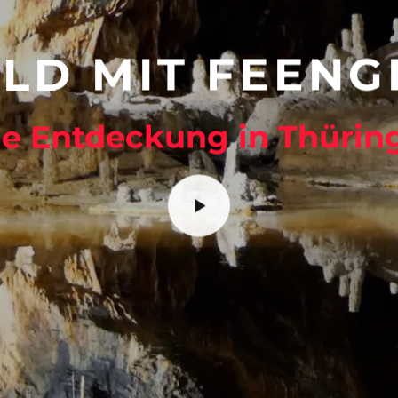
LD MIT FEEN
ne Entdeckung in Thürin