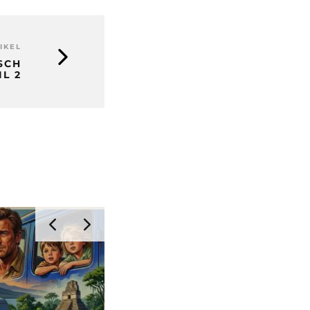
IKEL
CH S
L 2