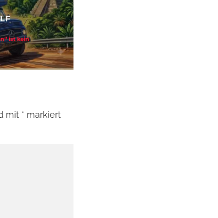
REISEFÜHRER
KREUZFAHRT-BUCH MIT B
für Filmfans
Christofer Knaak blickt hinter die Bordkulis
nd mit
*
markiert