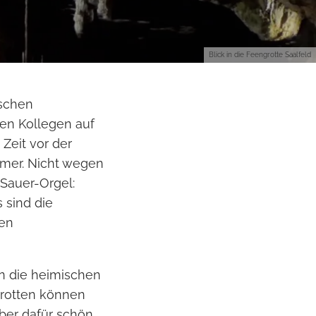
Blick in die Feengrotte Saalfeld
tschen
nen Kollegen auf
Zeit vor der
mmer. Nicht wegen
Sauer-Orgel:
s sind die
den
n die heimischen
grotten können
ber dafür schön