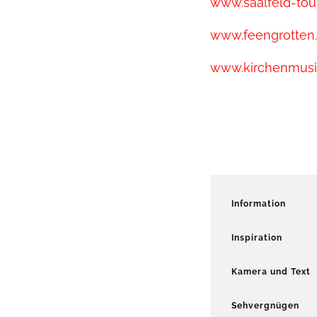
www.saalfeld-tou
www.feengrotten
www.kirchenmusik
Information
Inspiration
Kamera und Text
Sehvergnügen