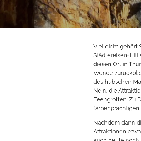
Vielleicht gehört
Städtereisen-Hitl
diesen Ort in Thü
Wende zurückblick
des hübschen Mar
Nein, die Attrakti
Feengrotten. Zu 
farbenprächtigen
Nachdem dann die
Attraktionen etwa
auch heute noch 