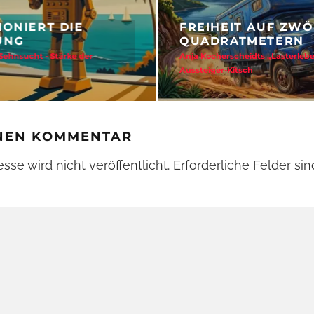
EERES-SEHNSUCHT
LOHS’ 007-BOND-
ma von nicko cruises westwärts
Drehorte, Mythen, Reiseträume 
INEN KOMMENTAR
se wird nicht veröffentlicht.
Erforderliche Felder si