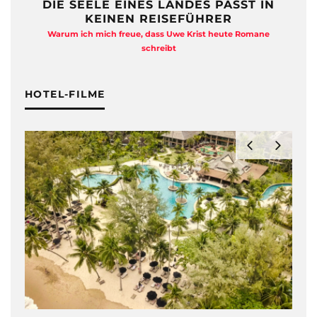
IN
FREIHEIT AUF ZWÖLF
QUADRATMETERN
ne
Anja Kocherscheidts „Lasterleben“ ist kein Aussteiger-
Kitsch
HOTEL-FILME