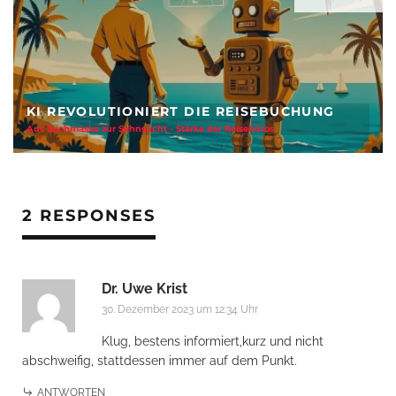
FREIHEIT AUF ZWÖLF QUADRATMETERN
Anja Kocherscheidts „Lasterleben“ ist kein Aussteiger-Kitsch
2 RESPONSES
Dr. Uwe Krist
30. Dezember 2023 um 12:34 Uhr
Klug, bestens informiert,kurz und nicht
abschweifig, stattdessen immer auf dem Punkt.
ANTWORTEN