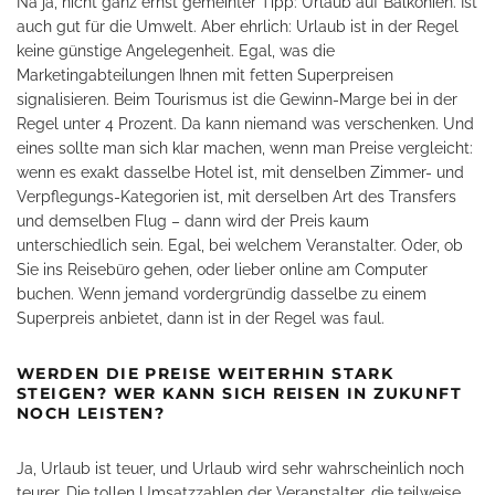
Na ja, nicht ganz ernst gemeinter Tipp: Urlaub auf Balkonien. Ist
auch gut für die Umwelt. Aber ehrlich: Urlaub ist in der Regel
keine günstige Angelegenheit. Egal, was die
Marketingabteilungen Ihnen mit fetten Superpreisen
signalisieren. Beim Tourismus ist die Gewinn-Marge bei in der
Regel unter 4 Prozent. Da kann niemand was verschenken. Und
eines sollte man sich klar machen, wenn man Preise vergleicht:
wenn es exakt dasselbe Hotel ist, mit denselben Zimmer- und
Verpflegungs-Kategorien ist, mit derselben Art des Transfers
und demselben Flug – dann wird der Preis kaum
unterschiedlich sein. Egal, bei welchem Veranstalter. Oder, ob
Sie ins Reisebüro gehen, oder lieber online am Computer
buchen. Wenn jemand vordergründig dasselbe zu einem
Superpreis anbietet, dann ist in der Regel was faul.
WERDEN DIE PREISE WEITERHIN STARK
STEIGEN? WER KANN SICH REISEN IN ZUKUNFT
NOCH LEISTEN?
Ja, Urlaub ist teuer, und Urlaub wird sehr wahrscheinlich noch
teurer. Die tollen Umsatzzahlen der Veranstalter, die teilweise