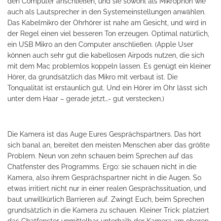
den Computer anschließen, und sie sowohl als Mikrophon wie
auch als Lautsprecher in den Systemeinstellungen anwählen.
Das Kabelmikro der Ohrhörer ist nahe am Gesicht, und wird in
der Regel einen viel besseren Ton erzeugen. Optimal natürlich,
ein USB Mikro an den Computer anschließen. (Apple User
können auch sehr gut die kabellosen Airpods nutzen, die sich
mit dem Mac problemlos koppeln lassen. Es genügt ein kleiner
Hörer, da grundsätzlich das Mikro mit verbaut ist. Die
Tonqualität ist erstaunlich gut. Und ein Hörer im Ohr lässt sich
unter dem Haar – gerade jetzt…- gut verstecken.)
Die Kamera ist das Auge Eures Gesprächspartners. Das hört
sich banal an, bereitet den meisten Menschen aber das größte
Problem. Neun von zehn schauen beim Sprechen auf das
Chatfenster des Programms. Ergo: sie schauen nicht in die
Kamera, also ihrem Gesprächspartner nicht in die Augen. So
etwas irritiert nicht nur in einer realen Gesprächssituation, und
baut unwillkürlich Barrieren auf. Zwingt Euch, beim Sprechen
grundsätzlich in die Kamera zu schauen. Kleiner Trick: platziert
das Chatfenster unmittelbar unterhalb der Kamera am oberen