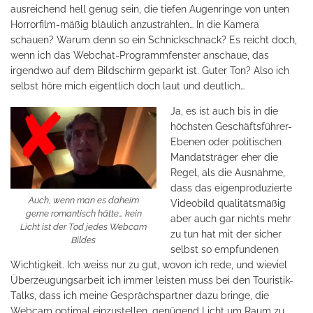
ausreichend hell genug sein, die tiefen Augenringe von unten
Horrorfilm-mäßig bläulich anzustrahlen… In die Kamera
schauen? Warum denn so ein Schnickschnack? Es reicht doch,
wenn ich das Webchat-Programmfenster anschaue, das
irgendwo auf dem Bildschirm geparkt ist. Guter Ton? Also ich
selbst höre mich eigentlich doch laut und deutlich…
Ja, es ist auch bis in die
höchsten Geschäftsführer-
Ebenen oder politischen
Mandatsträger eher die
Regel, als die Ausnahme,
dass das eigenproduzierte
Auch, wenn man es daheim
Videobild qualitätsmäßig
gerne romantisch hätte… kein
aber auch gar nichts mehr
Licht ist der Tod jedes Webcam
zu tun hat mit der sicher
Bildes
selbst so empfundenen
Wichtigkeit. Ich weiss nur zu gut, wovon ich rede, und wieviel
Überzeugungsarbeit ich immer leisten muss bei den Touristik-
Talks, dass ich meine Gesprächspartner dazu bringe, die
Webcam optimal einzustellen, genügend Licht um Raum zu