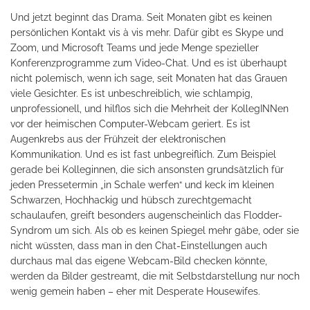
Und jetzt beginnt das Drama. Seit Monaten gibt es keinen
persönlichen Kontakt vis à vis mehr. Dafür gibt es Skype und
Zoom, und Microsoft Teams und jede Menge spezieller
Konferenzprogramme zum Video-Chat. Und es ist überhaupt
nicht polemisch, wenn ich sage, seit Monaten hat das Grauen
viele Gesichter. Es ist unbeschreiblich, wie schlampig,
unprofessionell, und hilflos sich die Mehrheit der KollegINNen
vor der heimischen Computer-Webcam geriert. Es ist
Augenkrebs aus der Frühzeit der elektronischen
Kommunikation. Und es ist fast unbegreiflich. Zum Beispiel
gerade bei Kolleginnen, die sich ansonsten grundsätzlich für
jeden Pressetermin „in Schale werfen“ und keck im kleinen
Schwarzen, Hochhackig und hübsch zurechtgemacht
schaulaufen, greift besonders augenscheinlich das Flodder-
Syndrom um sich. Als ob es keinen Spiegel mehr gäbe, oder sie
nicht wüssten, dass man in den Chat-Einstellungen auch
durchaus mal das eigene Webcam-Bild checken könnte,
werden da Bilder gestreamt, die mit Selbstdarstellung nur noch
wenig gemein haben – eher mit Desperate Housewifes.