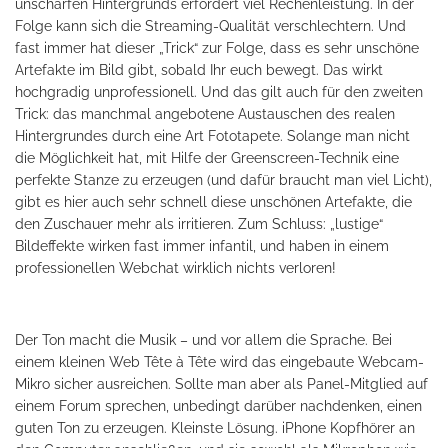
unscharfen Hintergrunds erfordert viel Rechenleistung. In der
Folge kann sich die Streaming-Qualität verschlechtern. Und
fast immer hat dieser „Trick“ zur Folge, dass es sehr unschöne
Artefakte im Bild gibt, sobald Ihr euch bewegt. Das wirkt
hochgradig unprofessionell. Und das gilt auch für den zweiten
Trick: das manchmal angebotene Austauschen des realen
Hintergrundes durch eine Art Fototapete. Solange man nicht
die Möglichkeit hat, mit Hilfe der Greenscreen-Technik eine
perfekte Stanze zu erzeugen (und dafür braucht man viel Licht),
gibt es hier auch sehr schnell diese unschönen Artefakte, die
den Zuschauer mehr als irritieren. Zum Schluss: „lustige“
Bildeffekte wirken fast immer infantil, und haben in einem
professionellen Webchat wirklich nichts verloren!
Der Ton macht die Musik – und vor allem die Sprache. Bei
einem kleinen Web Tête à Tête wird das eingebaute Webcam-
Mikro sicher ausreichen. Sollte man aber als Panel-Mitglied auf
einem Forum sprechen, unbedingt darüber nachdenken, einen
guten Ton zu erzeugen. Kleinste Lösung. iPhone Kopfhörer an