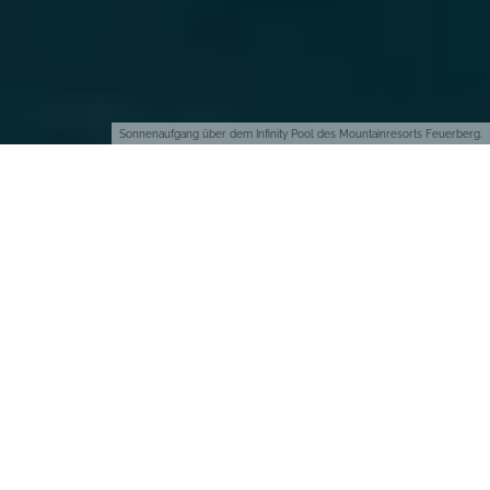
Sonnenaufgang über dem Infinity Pool des Mountainresorts Feuerberg.
Ich kann mir gut vorstellen, wie der Hotelier Erwin Berger
etliche bedingt erfreuliche Gespräche mit Banken führen
musste, als er auf die Idee kam, die etwas verrottete elterliche
Hotelanlage in 1776 Metern Höhe auf der Gerlitzen Alpe in
Kärnten komplett erneuern zu wollen. Ziel: eines der besten
Wellness-Resorts Europas.
Das freut so Geldgeber… Ein Hotel, ganz weit weg vom Schuss,
oben auf einem Berg, und das ganzjährig betreiben zu müssen,
auch außerhalb der High Season im Sommer und Winter.