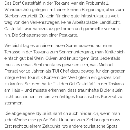
Das Dorf Castelfalfi in der Toskana war ein Problemfall.
Wunderschön gelegen, mit einer kleinen Burganlage, aber zum
Sterben verurteilt. Zu klein für eine gute Infrastruktur, zu weit
weg von den Verkehrswegen, keine Arbeitsplätze, Landflucht.
Castelfalfi war nahezu ausgestorben und gammelte vor sich
hin. Die Schattenseiten einer Postkarte.
Vielleicht lag es an einem lauen Sommerabend auf einer
Terrasse in der Toskana zum Sonnenuntergang, man fühlte sich
einfach gut bei Wein, Oliven und knusprigem Brot. Jedenfalls
muss es etwas Sentimentales gewesen sein, was Michael
Frenzel vor 10 Jahren als TUI Chef dazu bewog, für den größten
integrierten Touristik-Konzern der Welt gleich ein ganzes Dorf
zu kaufen. Seitdem hatte TUI den Ort Castelfalfi in der Toskana
am Hals – und musste erkennen, dass traumhafte Bilder allein
nicht ausreichen, um ein vernünftiges touristisches Konzept zu
stemmen.
Die abgelegene Idylle ist nämlich auch hinderlich, wenn man
jede Woche eine große Zahl Urlauber zum Ziel bringen muss.
Erst recht zu einem Zeitpunkt, wo andere touristische Spots