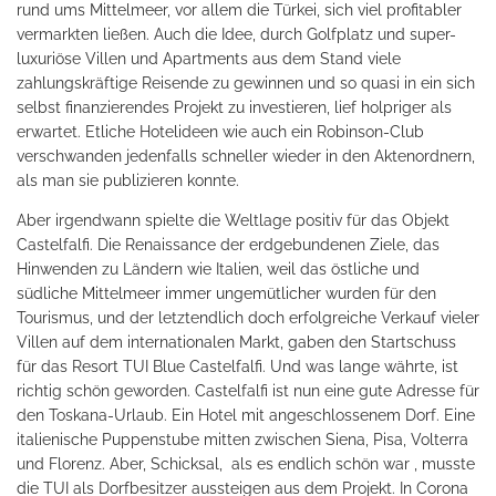
rund ums Mittelmeer, vor allem die Türkei, sich viel profitabler
vermarkten ließen. Auch die Idee, durch Golfplatz und super-
luxuriöse Villen und Apartments aus dem Stand viele
zahlungskräftige Reisende zu gewinnen und so quasi in ein sich
selbst finanzierendes Projekt zu investieren, lief holpriger als
erwartet. Etliche Hotelideen wie auch ein Robinson-Club
verschwanden jedenfalls schneller wieder in den Aktenordnern,
als man sie publizieren konnte.
Aber irgendwann spielte die Weltlage positiv für das Objekt
Castelfalfi. Die Renaissance der erdgebundenen Ziele, das
Hinwenden zu Ländern wie Italien, weil das östliche und
südliche Mittelmeer immer ungemütlicher wurden für den
Tourismus, und der letztendlich doch erfolgreiche Verkauf vieler
Villen auf dem internationalen Markt, gaben den Startschuss
für das Resort TUI Blue Castelfalfi. Und was lange währte, ist
richtig schön geworden. Castelfalfi ist nun eine gute Adresse für
den Toskana-Urlaub. Ein Hotel mit angeschlossenem Dorf. Eine
italienische Puppenstube mitten zwischen Siena, Pisa, Volterra
und Florenz. Aber, Schicksal, als es endlich schön war , musste
die TUI als Dorfbesitzer aussteigen aus dem Projekt. In Corona