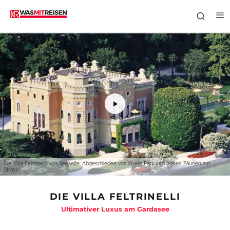
Die Villa Feltrinelli von Seeseite. Abgeschieden von ihrem Park und hohen Zäunen zur
Strasse
DIE VILLA FELTRINELLI
Ultimativer Luxus am Gardasee