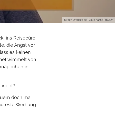
Jürgen Drensek bei "Volle Kanne" im ZDF
k, ins Reisebüro
e, die Angst vor
dass es keinen
rnet wimmelt von
chnäppchen in
 findet?
auern doch mal
 lauteste Werbung