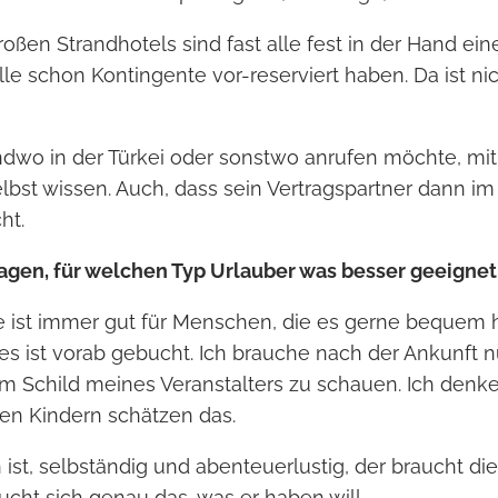
roßen Strandhotels sind fast alle fest in der Hand ei
alle schon Kontingente vor-reserviert haben. Da ist ni
dwo in der Türkei oder sonstwo anrufen möchte, mit 
lbst wissen. Auch, dass sein Vertragspartner dann im 
ht.
gen, für welchen Typ Urlauber was besser geeignet 
se ist immer gut für Menschen, die es gerne bequem 
les ist vorab gebucht. Ich brauche nach der Ankunft
em Schild meines Veranstalters zu schauen. Ich denk
nen Kindern schätzen das.
 ist, selbständig und abenteuerlustig, der braucht 
bucht sich genau das, was er haben will.