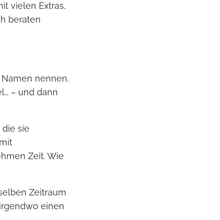
t vielen Extras,
ch beraten
ine Namen nennen.
el… – und dann
 die sie
mit
nehmen Zeit. Wie
 selben Zeitraum
 irgendwo einen