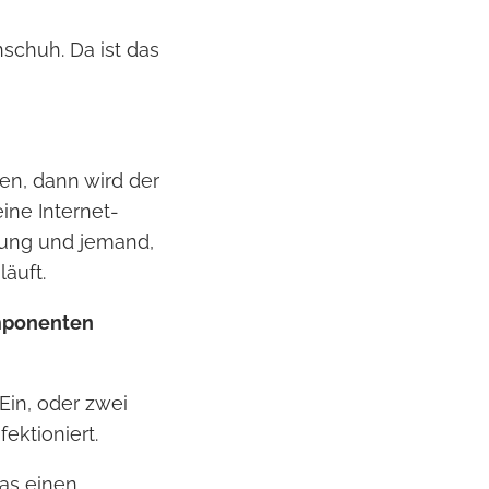
schuh. Da ist das
en, dann wird der
ine Internet-
tung und jemand,
äuft.
omponenten
 Ein, oder zwei
ektioniert.
das einen