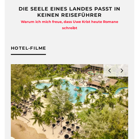
DIE SEELE EINES LANDES PASST IN
KEINEN REISEFÜHRER
Warum ich mich freue, dass Uwe Krist heute Romane
A
schreibt
HOTEL-FILME