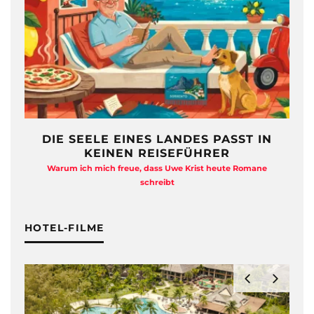
IN
FREIHEIT AUF ZWÖLF
QUADRATMETERN
ne
Anja Kocherscheidts „Lasterleben“ ist kein Aussteiger-
Kitsch
HOTEL-FILME