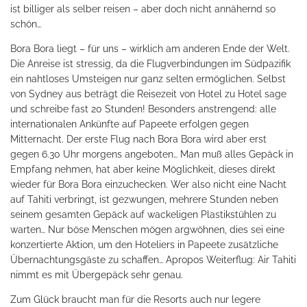
ist billiger als selber reisen – aber doch nicht annähernd so
schön…
Bora Bora liegt – für uns – wirklich am anderen Ende der Welt.
Die Anreise ist stressig, da die Flugverbindungen im Südpazifik
ein nahtloses Umsteigen nur ganz selten ermöglichen. Selbst
von Sydney aus beträgt die Reisezeit von Hotel zu Hotel sage
und schreibe fast 20 Stunden! Besonders anstrengend: alle
internationalen Ankünfte auf Papeete erfolgen gegen
Mitternacht. Der erste Flug nach Bora Bora wird aber erst
gegen 6.30 Uhr morgens angeboten… Man muß alles Gepäck in
Empfang nehmen, hat aber keine Möglichkeit, dieses direkt
wieder für Bora Bora einzuchecken. Wer also nicht eine Nacht
auf Tahiti verbringt, ist gezwungen, mehrere Stunden neben
seinem gesamten Gepäck auf wackeligen Plastikstühlen zu
warten… Nur böse Menschen mögen argwöhnen, dies sei eine
konzertierte Aktion, um den Hoteliers in Papeete zusätzliche
Übernachtungsgäste zu schaffen… Apropos Weiterflug: Air Tahiti
nimmt es mit Übergepäck sehr genau.
Zum Glück braucht man für die Resorts auch nur legere