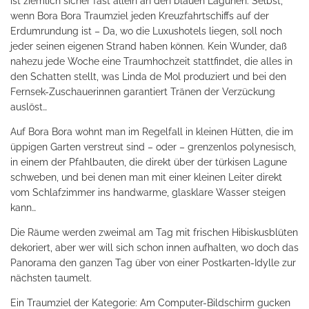
ist ziemlich sicher fast allein an den blauen Lagunen. Selbst,
wenn Bora Bora Traumziel jeden Kreuzfahrtschiffs auf der
Erdumrundung ist – Da, wo die Luxushotels liegen, soll noch
jeder seinen eigenen Strand haben können. Kein Wunder, daß
nahezu jede Woche eine Traumhochzeit stattfindet, die alles in
den Schatten stellt, was Linda de Mol produziert und bei den
Fernsek-Zuschauerinnen garantiert Tränen der Verzückung
auslöst…
Auf Bora Bora wohnt man im Regelfall in kleinen Hütten, die im
üppigen Garten verstreut sind – oder – grenzenlos polynesisch,
in einem der Pfahlbauten, die direkt über der türkisen Lagune
schweben, und bei denen man mit einer kleinen Leiter direkt
vom Schlafzimmer ins handwarme, glasklare Wasser steigen
kann…
Die Räume werden zweimal am Tag mit frischen Hibiskusblüten
dekoriert, aber wer will sich schon innen aufhalten, wo doch das
Panorama den ganzen Tag über von einer Postkarten-Idylle zur
nächsten taumelt.
Ein Traumziel der Kategorie: Am Computer-Bildschirm gucken