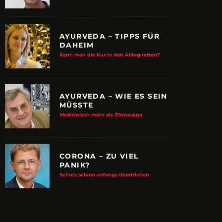
AYURVEDA – TIPPS FÜR
DAHEIM
Kann man die Kur in den Alltag retten?
AYURVEDA – WIE ES SEIN
MÜSSTE
Medizinisch mehr als Ölmassage
CORONA – ZU VIEL
PANIK?
E ALBTRAUM-MACHER
ZUPANCIC TROTZT 
Schutz schien anfangs übertrieben
KULTUR
arn-System werden Reisen sicherer
VDRJ ehrt Print-Pionier mit 