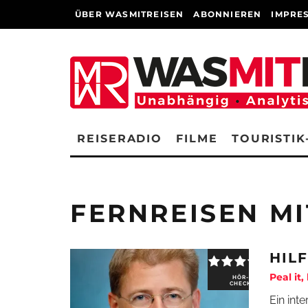
ÜBER WASMITREISEN
ABONNIEREN
IMPRE
REISERADIO
FILME
TOURISTIK
FERNREISEN MI
HIL
Peal it,
HÖR-
CHECK
Ein int