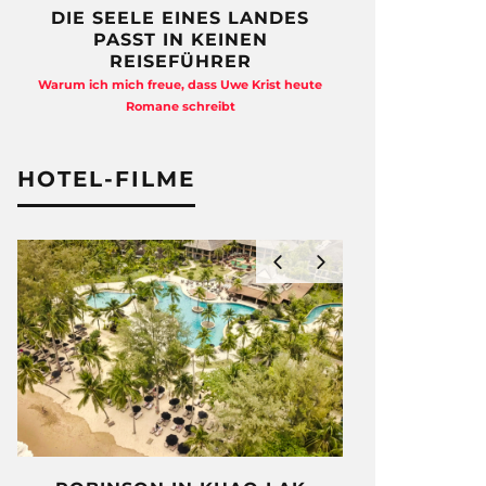
DIE SEELE EINES LANDES
FREIHEI
PASST IN KEINEN
QUAD
REISEFÜHRER
Anja Kocherscheid
Warum ich mich freue, dass Uwe Krist heute
Ausst
Romane schreibt
HOTEL-FILME