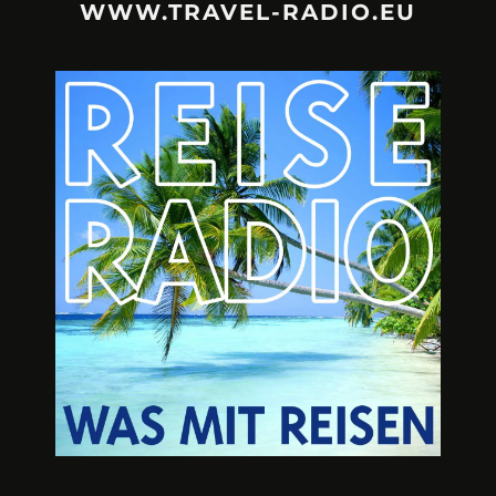
WWW.TRAVEL-RADIO.EU
URLAUBSFRUST – IST REISEN
A3M – DI
KAPUTT?
Mit Krisen-Frühw
Philipp Laage „Travel is broken“ - Wege aus der
Urlaubsfalle