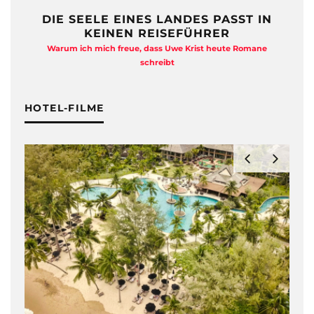
DIE SEELE EINES LANDES PASST IN
KEINEN REISEFÜHRER
Warum ich mich freue, dass Uwe Krist heute Romane
A
schreibt
HOTEL-FILME