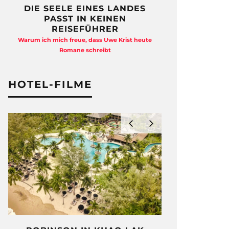
DIE SEELE EINES LANDES
FREIHEI
PASST IN KEINEN
QUAD
REISEFÜHRER
Anja Kocherscheid
Warum ich mich freue, dass Uwe Krist heute
Ausst
Romane schreibt
HOTEL-FILME