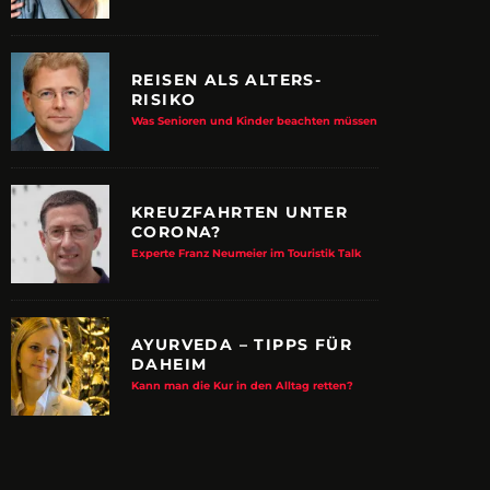
REISEN ALS ALTERS-
RISIKO
Was Senioren und Kinder beachten müssen
KREUZFAHRTEN UNTER
CORONA?
Experte Franz Neumeier im Touristik Talk
AYURVEDA – TIPPS FÜR
DAHEIM
E ALBTRAUM-MACHER
ZUPANCIC TROTZT 
Kann man die Kur in den Alltag retten?
KULTUR
arn-System werden Reisen sicherer
VDRJ ehrt Print-Pionier mit 