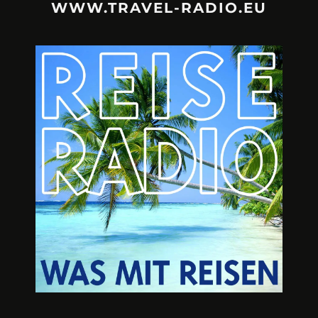
WWW.TRAVEL-RADIO.EU
URLAUBSFRUST – IST REISEN
A3M – DI
KAPUTT?
Mit Krisen-Frühw
Philipp Laage „Travel is broken“ - Wege aus der
Urlaubsfalle