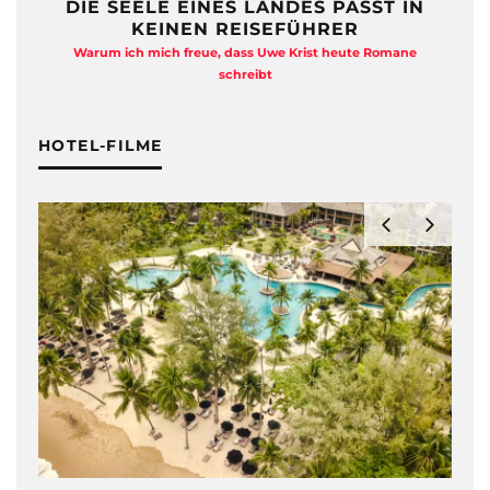
DIE SEELE EINES LANDES PASST IN
KEINEN REISEFÜHRER
Warum ich mich freue, dass Uwe Krist heute Romane
A
schreibt
HOTEL-FILME