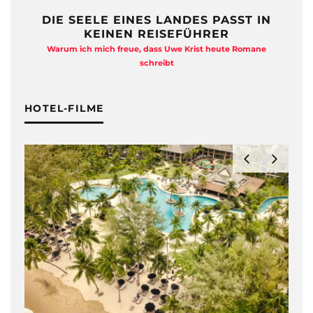
DIE SEELE EINES LANDES PASST IN
KEINEN REISEFÜHRER
Warum ich mich freue, dass Uwe Krist heute Romane
A
schreibt
HOTEL-FILME