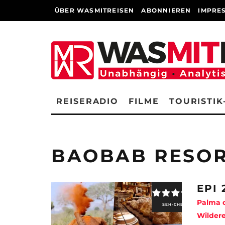
ÜBER WASMITREISEN
ABONNIEREN
IMPRE
REISERADIO
FILME
TOURISTIK
BAOBAB RESO
EPI 
Palma d
SEH-CHECK
Wildere