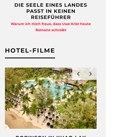
DIE SEELE EINES LANDES
FREIHEI
PASST IN KEINEN
QUAD
REISEFÜHRER
Anja Kocherscheid
Warum ich mich freue, dass Uwe Krist heute
Ausst
Romane schreibt
HOTEL-FILME