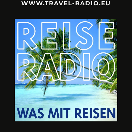
WWW.TRAVEL-RADIO.EU
URLAUBSFRUST – IST REISEN
A3M – DI
KAPUTT?
Mit Krisen-Frühw
Philipp Laage „Travel is broken“ - Wege aus der
Urlaubsfalle