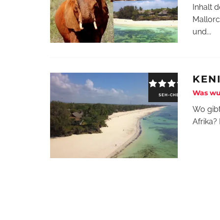
Inhalt 
Mallorc
und
...
KEN
Was wu
SEH-CHECK
Wo gibt
Afrika?