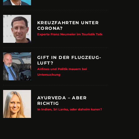
KREUZFAHRTEN UNTER
CORONA?
Experte Franz Neumeier im Touristik Talk
GIFT IN DER FLUGZEUG-
LUFT?
Airlines und Politik mauern bei
Untersuchung
AYURVEDA – ABER
RICHTIG
E ALBTRAUM-MACHER
ZUPANCIC TROTZT 
In Indien, Sri Lanka, oder daheim kuren?
KULTUR
arn-System werden Reisen sicherer
VDRJ ehrt Print-Pionier mit 