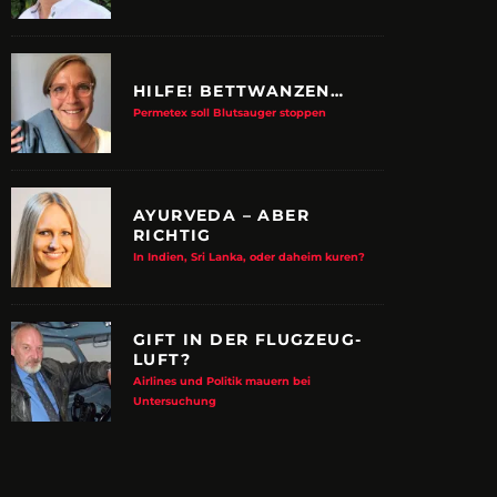
HILFE! BETTWANZEN…
Permetex soll Blutsauger stoppen
AYURVEDA – ABER
RICHTIG
In Indien, Sri Lanka, oder daheim kuren?
GIFT IN DER FLUGZEUG-
LUFT?
Airlines und Politik mauern bei
E ALBTRAUM-MACHER
ZUPANCIC TROTZT 
Untersuchung
KULTUR
arn-System werden Reisen sicherer
VDRJ ehrt Print-Pionier mit 