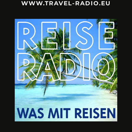
WWW.TRAVEL-RADIO.EU
URLAUBSFRUST – IST REISEN
A3M – DI
KAPUTT?
Mit Krisen-Frühw
Philipp Laage „Travel is broken“ - Wege aus der
Urlaubsfalle