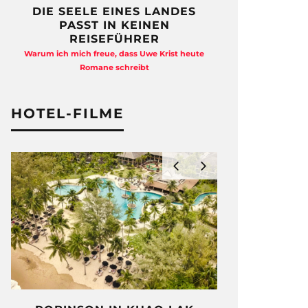
DIE SEELE EINES LANDES
FREIHEI
PASST IN KEINEN
QUAD
REISEFÜHRER
Anja Kocherscheid
Warum ich mich freue, dass Uwe Krist heute
Ausst
Romane schreibt
HOTEL-FILME