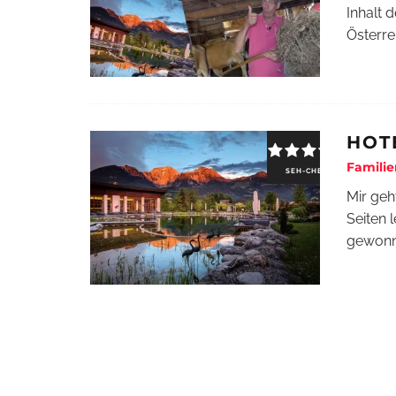
Inhalt 
Österre
HOT
Familie
SEH-CHECK
Mir geh
Seiten 
gewon