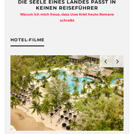
DIE SEELE EINES LANDES PASST IN
KEINEN REISEFÜHRER
Warum ich mich freue, dass Uwe Krist heute Romane
A
schreibt
HOTEL-FILME