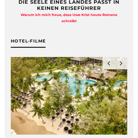
DIE SEELE EINES LANDES PASST IN
KEINEN REISEFÜHRER
Warum ich mich freue, dass Uwe Krist heute Romane
A
schreibt
HOTEL-FILME