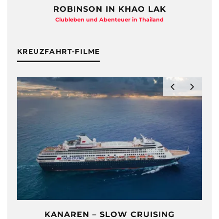
ROBINSON IN KHAO LAK
HAYMAN
Clubleben und Abenteuer in Thailand
B
KREUZFAHRT-FILME
KANAREN – SLOW CRUISING