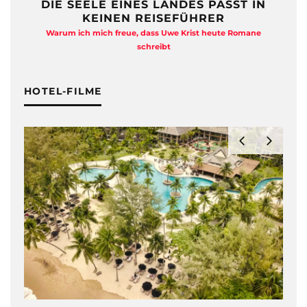
E EINES LANDES PASST IN
FREIHEIT
INEN REISEFÜHRER
QUADRA
h freue, dass Uwe Krist heute Romane
Anja Kocherscheidts „Laste
schreibt
Ki
HOTEL-FILME