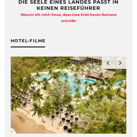
DIE SEELE EINES LANDES PASST IN
KEINEN REISEFÜHRER
Warum ich mich freue, dass Uwe Krist heute Romane
A
schreibt
HOTEL-FILME