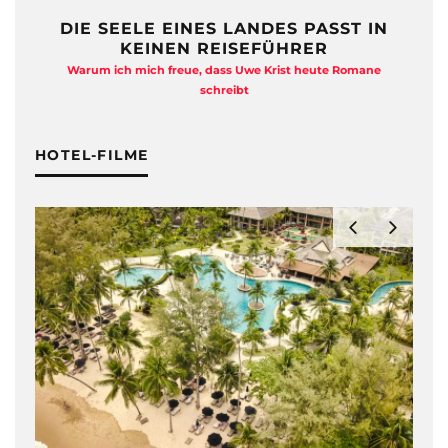
DIE SEELE EINES LANDES PASST IN
KEINEN REISEFÜHRER
Warum ich mich freue, dass Uwe Krist heute Romane
A
schreibt
HOTEL-FILME