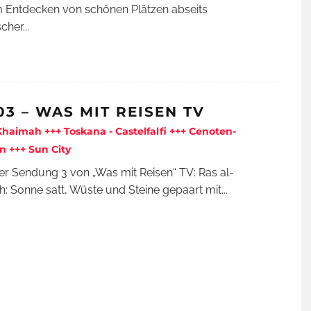
 Entdecken von schönen Plätzen abseits
scher
...
03 – WAS MIT REISEN TV
Khaimah +++ Toskana - Castelfalfi +++ Cenoten-
 +++ Sun City
der Sendung 3 von „Was mit Reisen“ TV: Ras al-
: Sonne satt, Wüste und Steine gepaart mit
...