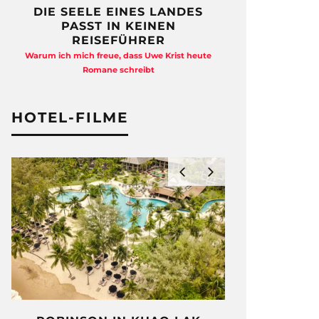
DIE SEELE EINES LANDES
FREIHEI
PASST IN KEINEN
QUAD
REISEFÜHRER
Anja Kocherscheid
Warum ich mich freue, dass Uwe Krist heute
Ausst
Romane schreibt
HOTEL-FILME