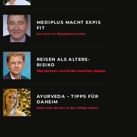
MEDIPLUS MACHT EXPIS
FIT
Kur auch im Reisebüro buchen
REISEN ALS ALTERS-
RISIKO
Was Senioren und Kinder beachten müssen
AYURVEDA – TIPPS FÜR
DAHEIM
E ALBTRAUM-MACHER
ZUPANCIC TROTZT 
Kann man die Kur in den Alltag retten?
KULTUR
arn-System werden Reisen sicherer
VDRJ ehrt Print-Pionier mit 