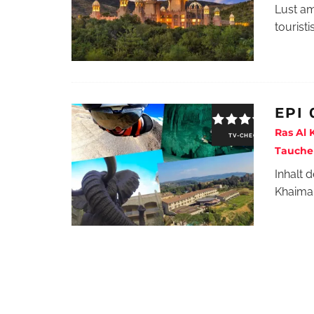
Lust am
touristi
EPI 
Ras Al 
TV-CHECK
Tauchen
Inhalt 
Khaimah