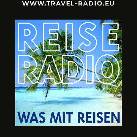
WWW.TRAVEL-RADIO.EU
URLAUBSFRUST – IST REISEN
A3M – DI
KAPUTT?
Mit Krisen-Frühw
Philipp Laage „Travel is broken“ - Wege aus der
Urlaubsfalle