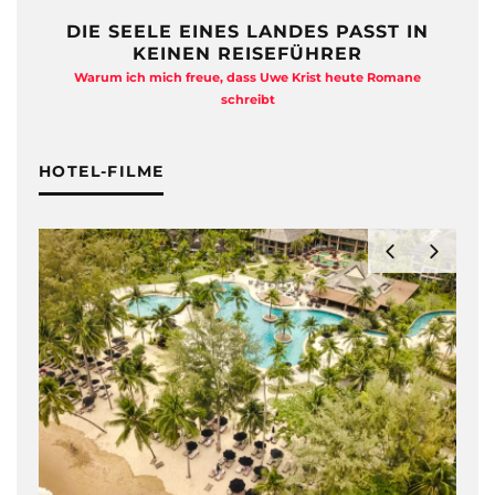
DIE SEELE EINES LANDES PASST IN
KEINEN REISEFÜHRER
Warum ich mich freue, dass Uwe Krist heute Romane
A
schreibt
HOTEL-FILME