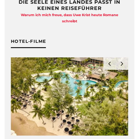
DIE SEELE EINES LANDES PASST IN
KEINEN REISEFÜHRER
Warum ich mich freue, dass Uwe Krist heute Romane
A
schreibt
HOTEL-FILME