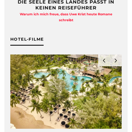
DIE SEELE EINES LANDES PASST IN
KEINEN REISEFÜHRER
Warum ich mich freue, dass Uwe Krist heute Romane
A
schreibt
HOTEL-FILME