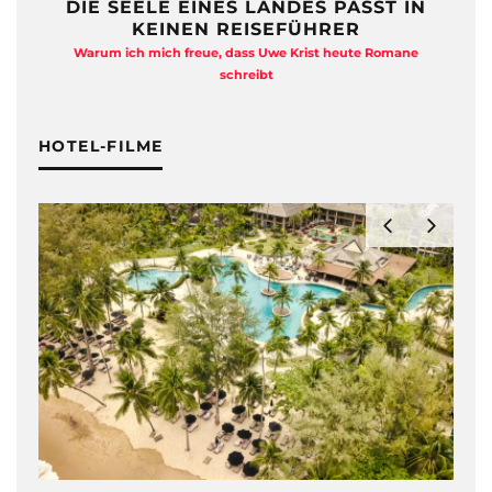
DIE SEELE EINES LANDES PASST IN
KEINEN REISEFÜHRER
Warum ich mich freue, dass Uwe Krist heute Romane
A
schreibt
HOTEL-FILME