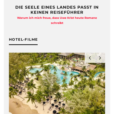
DIE SEELE EINES LANDES PASST IN
KEINEN REISEFÜHRER
Warum ich mich freue, dass Uwe Krist heute Romane
A
schreibt
HOTEL-FILME