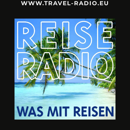
WWW.TRAVEL-RADIO.EU
URLAUBSFRUST – IST REISEN
A3M – DI
KAPUTT?
Mit Krisen-Frühw
Philipp Laage „Travel is broken“ - Wege aus der
Urlaubsfalle