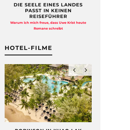
DIE SEELE EINES LANDES
FREIHEI
PASST IN KEINEN
QUAD
REISEFÜHRER
Anja Kocherscheid
Warum ich mich freue, dass Uwe Krist heute
Ausst
Romane schreibt
HOTEL-FILME