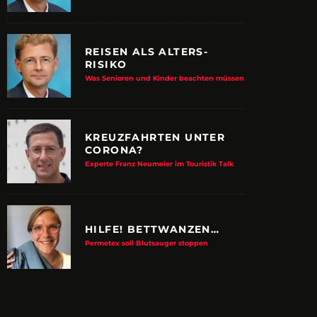
REISEN ALS ALTERS-
RISIKO
Was Senioren und Kinder beachten müssen
KREUZFAHRTEN UNTER
CORONA?
Experte Franz Neumeier im Touristik Talk
HILFE! BETTWANZEN…
Permetex soll Blutsauger stoppen
E ALBTRAUM-MACHER
ZUPANCIC TROTZT 
KULTUR
arn-System werden Reisen sicherer
VDRJ ehrt Print-Pionier mit 