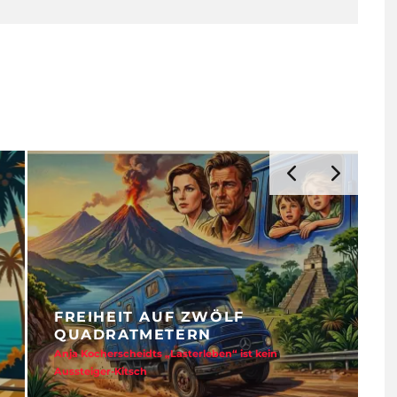
ZWISCHEN KERO
 MEERES-SEHNSUCHT
KRISEN YOGA
a Gama von nicko cruises westwärts
TUI gibt das Urlaubsjahr 20
verloren