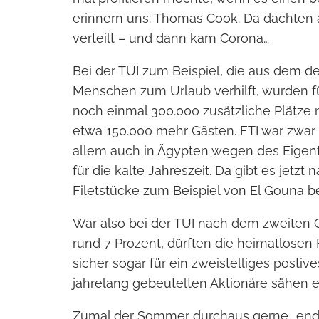
erinnern uns: Thomas Cook. Da dachten a
verteilt – und dann kam Corona…
Bei der TUI zum Beispiel, die aus dem d
Menschen zum Urlaub verhilft, wurden 
noch einmal 300.000 zusätzliche Plätze 
etwa 150.000 mehr Gästen. FTI war zwar i
allem auch in Ägypten wegen des Eigentü
für die kalte Jahreszeit. Da gibt es jetzt
Filetstücke zum Beispiel von El Gouna 
War also bei der TUI nach dem zweiten Q
rund 7 Prozent, dürften die heimatlosen
sicher sogar für ein zweistelliges posti
jahrelang gebeutelten Aktionäre sähen e
Zumal der Sommer durchaus gerne „endle