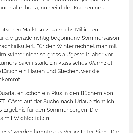
uch alle, hurra, nun wird der Kuchen neu
DIE SEELE EINE
PASST IN K
REISEFÜH
eutschen Markt so zirka sechs Millionen
Warum ich mich freue, dass
für die gerade richtig begonnene Sommersaison
Romane schre
nachkalkuliert. Für den Winter rechnet man mit
m Winter nicht so gross aufgestellt, aber vor
mers Sawiri stark. Ein klassisches Warmziel
 natürlich ein Hauen und Stechen, wer die
bekommt.
uartal eh schon ein Plus in den Büchern von
 FTI Gäste auf der Suche nach Urlaub ziemlich
ves Ergebnis für den Sommer sorgen. Die
s mit Wiohlgefallen.
ss“ werden könnte aus Veranstalter-Sicht. Die