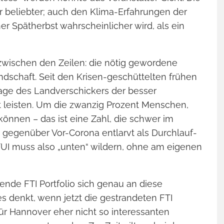
ROBINSON I
 beliebter; auch den Klima-Erfahrungen der
Clubleben und Abe
er Spätherbst wahrscheinlicher wird, als ein
wischen den Zeilen: die nötig gewordene
ndschaft. Seit den Krisen-geschüttelten frühen
age des Landverschickers der besser
t leisten. Um die zwanzig Prozent Menschen,
können – das ist eine Zahl, die schwer im
 gegenüber Vor-Corona entlarvt als Durchlauf-
TUI muss also „unten“ wildern, ohne am eigenen
ende FTI Portfolio sich genau an diese
s denkt, wenn jetzt die gestrandeten FTI
KANAREN –
ür Hannover eher nicht so interessanten
Entschleunigt un