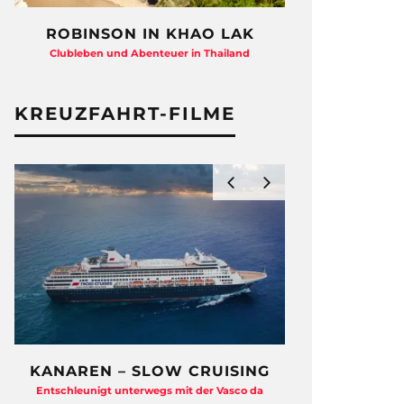
N KHAO LAK
HAYMAN ISLAND –
QUEENSLAND
nteuer in Thailand
Beton-Beauty am Barrier Reef
KREUZFAHRT-FILME
 SLOW CRUISING
ZDF TRAUMSCHIFF HAUTN
terwegs mit der Vasco da
Eine Backstage-Reportage von den