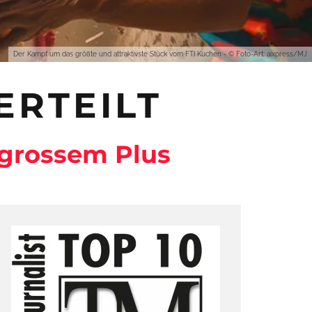
Der Kampf um das größte und attraktivste Stück vom FTI Kuchen - © Foto-Art: aixpress/MJ
ERTEILT
 grossem Plus