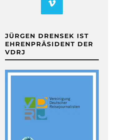
JÜRGEN DRENSEK IST
EHRENPRÄSIDENT DER
VDRJ
SIN UND
LOHS’ 007-BOND-REIS
26 noch lange nicht
Drehorte, Mythen, Reiseträume für Film