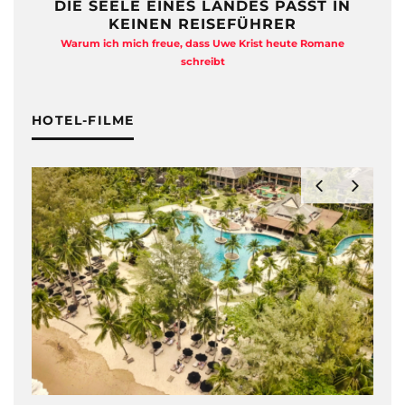
DIE SEELE EINES LANDES PASST IN
KEINEN REISEFÜHRER
Warum ich mich freue, dass Uwe Krist heute Romane
A
schreibt
HOTEL-FILME