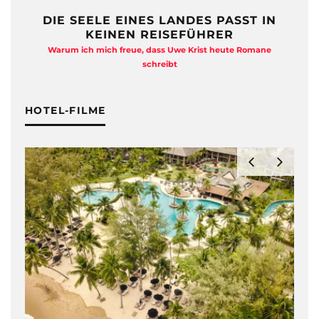
DIE SEELE EINES LANDES PASST IN
KEINEN REISEFÜHRER
Warum ich mich freue, dass Uwe Krist heute Romane
A
schreibt
HOTEL-FILME