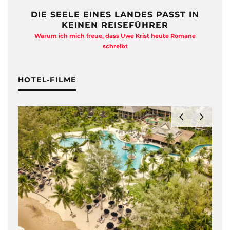
DIE SEELE EINES LANDES PASST IN
KEINEN REISEFÜHRER
Warum ich mich freue, dass Uwe Krist heute Romane
A
schreibt
HOTEL-FILME